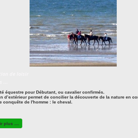
ion de loisir
 ...
ité équestre pour Débutant, ou cavalier confirmés.
ion d’extérieur permet de concilier la découverte de la nature en c
e conquête de l'homme : le cheval.
 plus ....